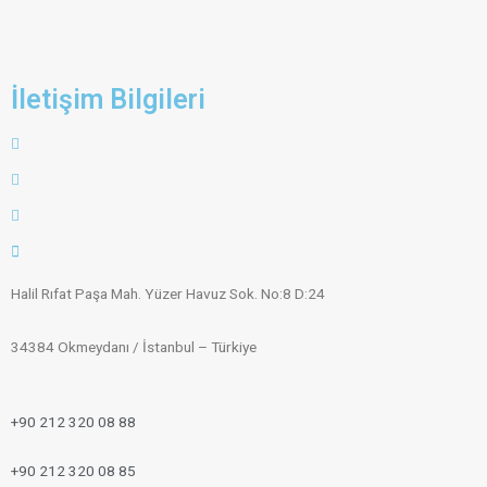
İletişim Bilgileri
Halil Rıfat Paşa Mah. Yüzer Havuz Sok. No:8 D:24
34384 Okmeydanı / İstanbul – Türkiye
+90 212 320 08 88
+90 212 320 08 85